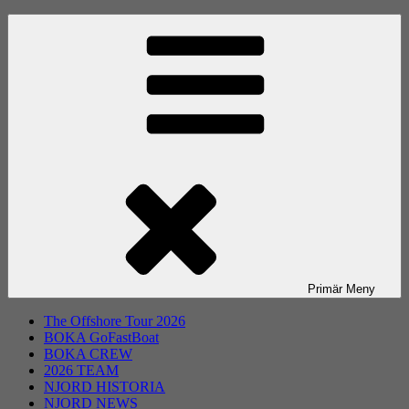
Primär
Meny
The Offshore Tour 2026
BOKA GoFastBoat
BOKA CREW
2026 TEAM
NJORD HISTORIA
NJORD NEWS