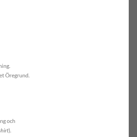
ning.
let Öregrund.
ng och
shirt
).