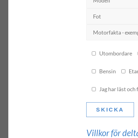
Utombordare
Bensin
Eta
Jag har läst och 
Villkor för de