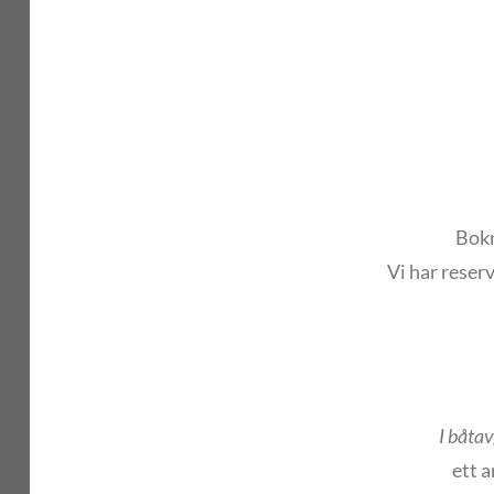
Bokn
Vi har reser
I båtav
ett a