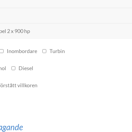
Inombordare
Turbin
nol
Diesel
förstått villkoren
ltagande