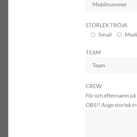
STORLEK TRÖJA
Small
Med
TEAM
CREW
För och efternamn på 
OBS!! Ange storlek trö