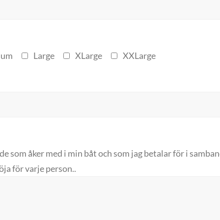
ium
Large
XLarge
XXLarge
de som åker med i min båt och som jag betalar för i samb
ja för varje person..