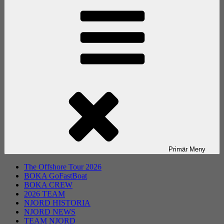
Primär
Meny
The Offshore Tour 2026
BOKA GoFastBoat
BOKA CREW
2026 TEAM
NJORD HISTORIA
NJORD NEWS
TEAM NJORD