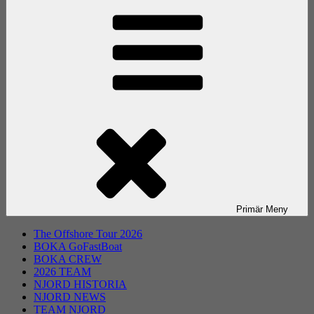
Primär
Meny
The Offshore Tour 2026
BOKA GoFastBoat
BOKA CREW
2026 TEAM
NJORD HISTORIA
NJORD NEWS
TEAM NJORD